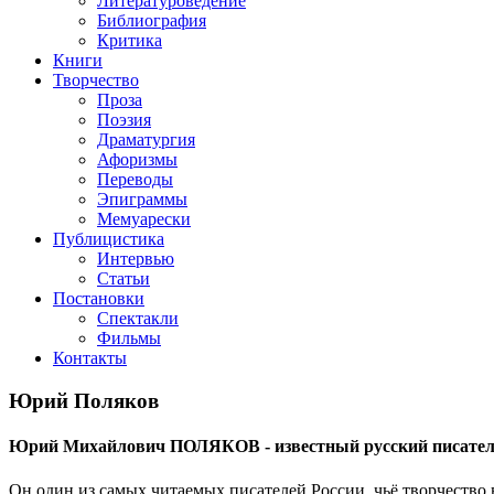
Литературоведение
Библиография
Критика
Книги
Творчество
Проза
Поэзия
Драматургия
Афоризмы
Переводы
Эпиграммы
Мемуарески
Публицистика
Интервью
Статьи
Постановки
Спектакли
Фильмы
Контакты
Юрий Поляков
Юрий Михайлович ПОЛЯКОВ - известный русский писатель,
Он один из самых читаемых писателей России, чьё творчество 