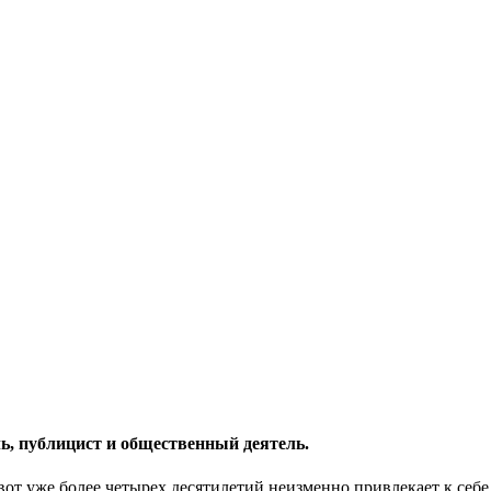
 публицист и общественный деятель.
вот уже более четырех десятилетий неизменно привлекает к себ